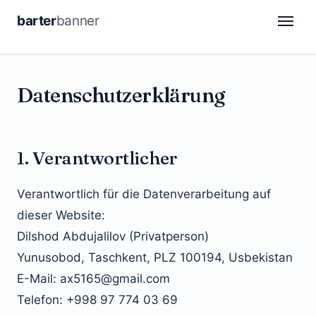
barter
banner
CDP
Datenschutzerklärung
DSP
Attribution
1. Verantwortlicher
Automation
Verantwortlich für die Datenverarbeitung auf
Retail Media
dieser Website:
Analytics
Dilshod Abdujalilov (Privatperson)
Yunusobod, Taschkent, PLZ 100194, Usbekistan
DE
FR
E-Mail: ax5165@gmail.com
Telefon: +998 97 774 03 69