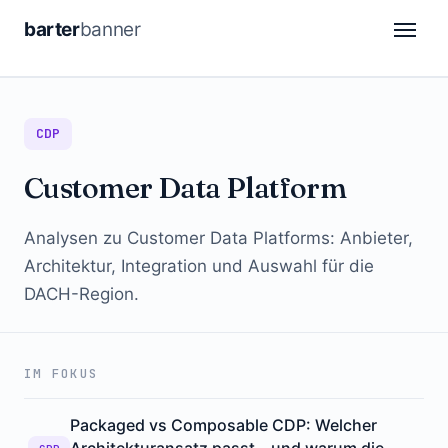
barter
banner
CDP
CDP
DSP
Customer Data Platform
Attribution
Automation
Analysen zu Customer Data Platforms: Anbieter,
Architektur, Integration und Auswahl für die
Retail Media
DACH-Region.
Analytics
IM FOKUS
DE
FR
Packaged vs Composable CDP: Welcher