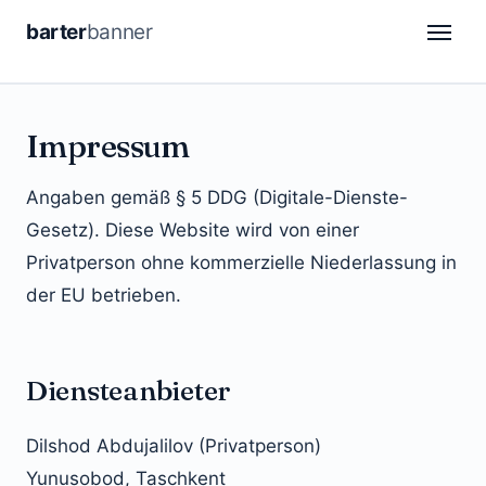
barter
banner
CDP
Impressum
DSP
Angaben gemäß § 5 DDG (Digitale-Dienste-
Attribution
Gesetz). Diese Website wird von einer
Automation
Privatperson ohne kommerzielle Niederlassung in
der EU betrieben.
Retail Media
Analytics
Diensteanbieter
DE
FR
Dilshod Abdujalilov (Privatperson)
Yunusobod, Taschkent