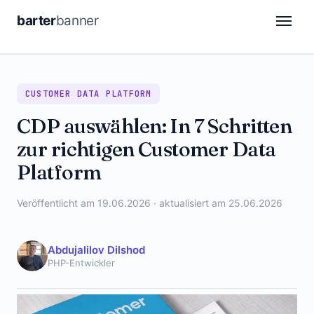
barter
banner
CDP
CUSTOMER DATA PLATFORM
DSP
CDP auswählen: In 7 Schritten
Attribution
zur richtigen Customer Data
Automation
Platform
Retail Media
Veröffentlicht am 19.06.2026 · aktualisiert am 25.06.2026
Analytics
Abdujalilov Dilshod
PHP-Entwickler
DE
FR