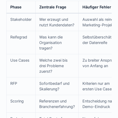
Phase
Zentrale Frage
Häufiger Fehler
Stakeholder
Wer erzeugt und
Auswahl als reines
nutzt Kundendaten?
Marketing-Projekt
Reifegrad
Was kann die
Selbstüberschätzu
Organisation
der Datenreife
tragen?
Use Cases
Welche zwei bis
Zu breiter Anspruch
drei Probleme
von Anfang an
zuerst?
RFP
Sofortbedarf und
Kriterien nur am
Skalierung?
ersten Use Case
Scoring
Referenzen und
Entscheidung nach
Branchenerfahrung?
Demo-Eindruck