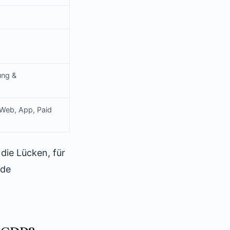
ung &
 Web, App, Paid
die Lücken, für
nde