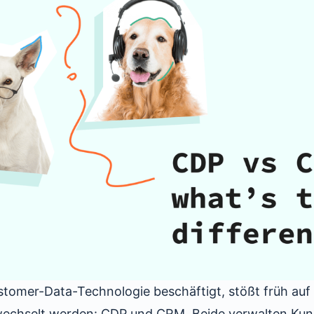
stomer-Data-Technologie beschäftigt, stößt früh auf 
rwechselt werden: CDP und CRM. Beide verwalten Kun