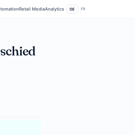
tomation
Retail Media
Analytics
FR
DE
rschied