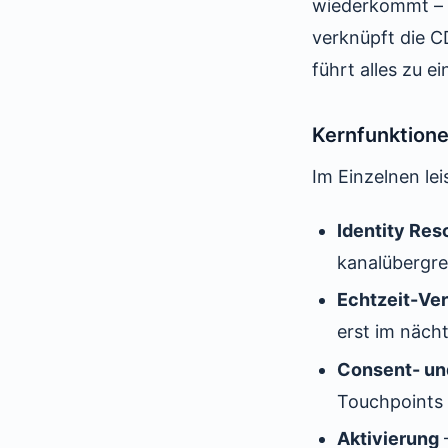
wiederkommt – w
verknüpft die C
führt alles zu 
Kernfunktion
Im Einzelnen le
Identity Res
kanalübergr
Echtzeit-Ve
erst im näch
Consent- u
Touchpoints 
Aktivierung
–