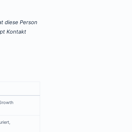
at diese Person
upt Kontakt
 Growth
riert,