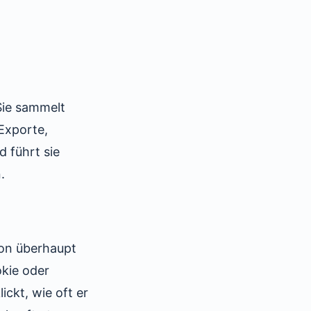
Sie sammelt
Exporte,
 führt sie
.
son überhaupt
okie oder
ickt, wie oft er