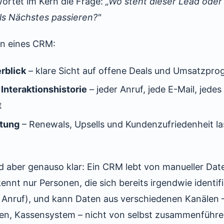
ortet im Kern die Frage:
„Wo steht dieser Lead oder
ls Nächstes passieren?"
en eines CRM:
rblick
– klare Sicht auf offene Deals und Umsatzpr
 Interaktionshistorie
– jeder Anruf, jede E-Mail, jedes
t
tung
– Renewals, Upsells und Kundenzufriedenheit la
d aber genauso klar: Ein CRM lebt von manueller Da
ennt nur Personen, die sich bereits irgendwie identif
, Anruf), und kann Daten aus verschiedenen Kanälen 
en, Kassensystem – nicht von selbst zusammenführe