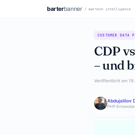
barter
banner
/ martech intelligence
CUSTOMER DATA P
CDP vs
– und b
Veröffentlicht am 19
Abdujalilov 
PHP-Entwickle