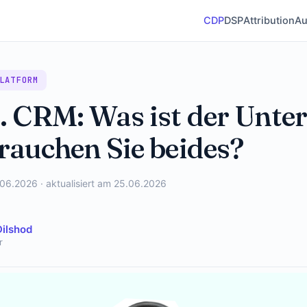
CDP
DSP
Attribution
Au
LATFORM
. CRM: Was ist der Unte
rauchen Sie beides?
.06.2026 · aktualisiert am 25.06.2026
Dilshod
r