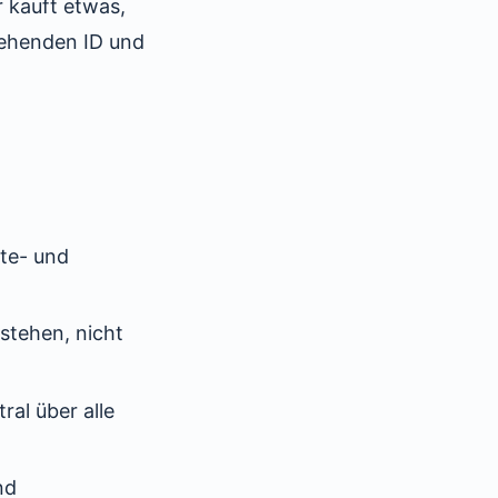
 kauft etwas,
tehenden ID und
te- und
stehen, nicht
ral über alle
nd