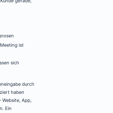
 Kunde gerade,
ognosen
 Meeting ist
ssen sich
teneingabe durch
iziert haben
– Website, App,
n. Ein