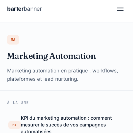
barter
banner
CDP
MA
DSP
Marketing Automation
Attribution
Automation
Marketing automation en pratique : workflows,
plateformes et lead nurturing.
Retail Media
Analytics
À LA UNE
DE
FR
KPI du marketing automation : comment
mesurer le succès de vos campagnes
MA
automatisées