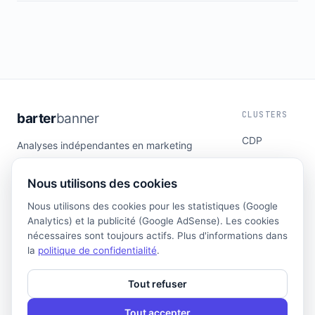
CLUSTERS
barter
banner
CDP
Analyses indépendantes en marketing
technology pour les marchés francophones.
DSP
Sans marketing fournisseur, uniquement du
Nous utilisons des cookies
Attribution
fond.
Automation
Nous utilisons des cookies pour les statistiques (Google
Analytics) et la publicité (Google AdSense). Les cookies
Retail Media
nécessaires sont toujours actifs. Plus d'informations dans
Analytics
la
politique de confidentialité
.
MENTIONS
Tout refuser
Mentions légales
Tout accepter
Confidentialité