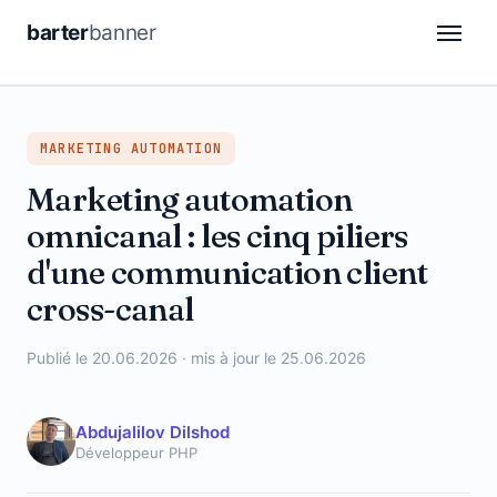
barter
banner
CDP
MARKETING AUTOMATION
DSP
Marketing automation
Attribution
omnicanal : les cinq piliers
Automation
d'une communication client
cross-canal
Retail Media
Publié le 20.06.2026 · mis à jour le 25.06.2026
Analytics
DE
FR
Abdujalilov Dilshod
Développeur PHP