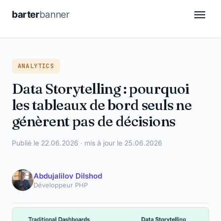
barter
banner
CDP
ANALYTICS
DSP
Data Storytelling : pourquoi
Attribution
les tableaux de bord seuls ne
Automation
génèrent pas de décisions
Retail Media
Publié le 22.06.2026 · mis à jour le 25.06.2026
Analytics
Abdujalilov Dilshod
Développeur PHP
DE
FR