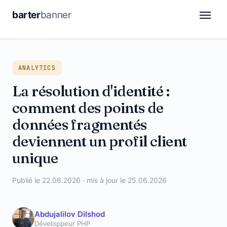
barter
banner
CDP
ANALYTICS
DSP
La résolution d'identité :
Attribution
comment des points de
Automation
données fragmentés
deviennent un profil client
Retail Media
unique
Analytics
Publié le 22.06.2026 · mis à jour le 25.06.2026
DE
FR
Abdujalilov Dilshod
Développeur PHP