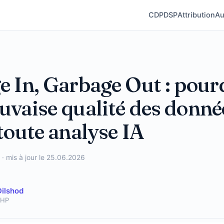
CDP
DSP
Attribution
Au
 In, Garbage Out : pour
vaise qualité des donné
toute analyse IA
 · mis à jour le 25.06.2026
Dilshod
PHP