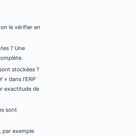
n le vérifier en
ntes ? Une
complète.
sont stockées ?
Y » dans l'ERP
ur exactitude de
es sont
, par exemple