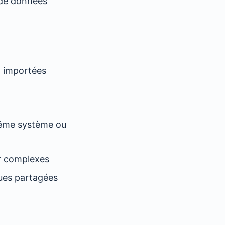
 de données
t importées
 même système ou
er complexes
ues partagées