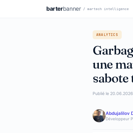
barter
banner
/ martech intelligence
ANALYTICS
Garbage
une mau
sabote 
Publié le 20.06.2026
Abdujalilov 
Développeur 