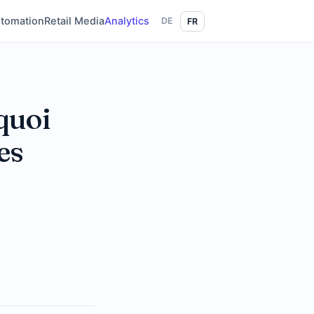
tomation
Retail Media
Analytics
DE
FR
quoi
es