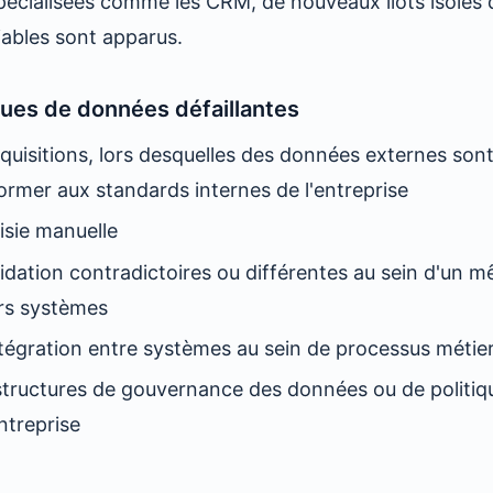
spécialisées comme les CRM, de nouveaux îlots isolés
ables sont apparus.
ues de données défaillantes
cquisitions, lors desquelles des données externes son
ormer aux standards internes de l'entreprise
isie manuelle
lidation contradictoires ou différentes au sein d'un
urs systèmes
tégration entre systèmes au sein de processus méti
tructures de gouvernance des données ou de politiq
entreprise