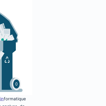
'in
formatique