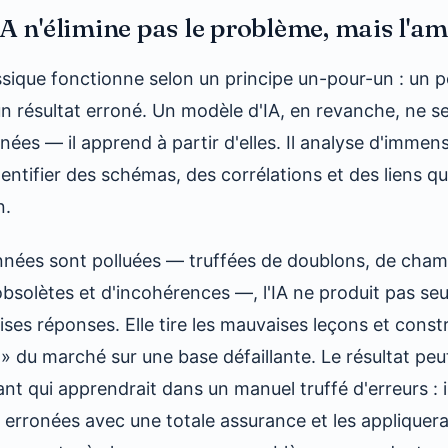
IA n'élimine pas le problème, mais l'am
sique fonctionne selon un principe un-pour-un : un 
un résultat erroné. Un modèle d'IA, en revanche, ne s
onnées — il apprend à partir d'elles. Il analyse d'imme
entifier des schémas, des corrélations et des liens q
n.
nnées sont polluées — truffées de doublons, de cha
obsolètes et d'incohérences —, l'IA ne produit pas se
es réponses. Elle tire les mauvaises leçons et constr
 du marché sur une base défaillante. Le résultat pe
ant qui apprendrait dans un manuel truffé d'erreurs : il
 erronées avec une totale assurance et les appliquera 