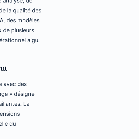
e analyse, de
e la qualité des
'IA, des modèles
x de plusieurs
érationnel aigu.
ut
le avec des
age » désigne
llantes. La
ensions
elle du