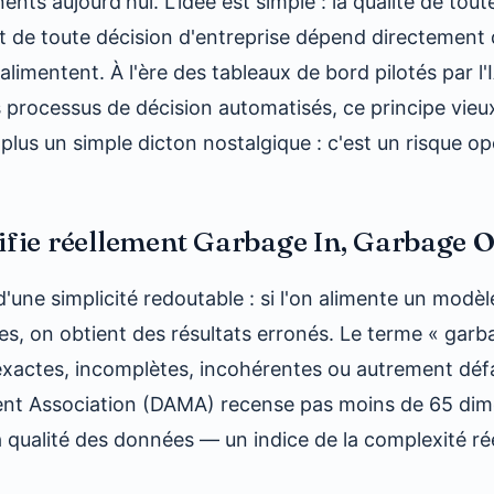
ents aujourd'hui. L'idée est simple : la qualité de tout
t de toute décision d'entreprise dépend directement d
alimentent. À l'ère des tableaux de bord pilotés par l
s processus de décision automatisés, ce principe vieu
plus un simple dicton nostalgique : c'est un risque op
ifie réellement Garbage In, Garbage O
'une simplicité redoutable : si l'on alimente un modè
s, on obtient des résultats erronés. Le terme « garb
xactes, incomplètes, incohérentes ou autrement défai
t Association (DAMA) recense pas moins de 65 dim
a qualité des données — un indice de la complexité ré