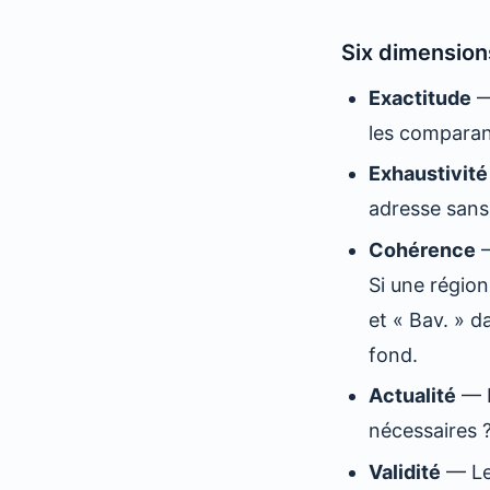
Six dimension
Exactitude
—
les comparan
Exhaustivité
adresse sans
Cohérence
—
Si une régio
et « Bav. » d
fond.
Actualité
— L
nécessaires 
Validité
— Les