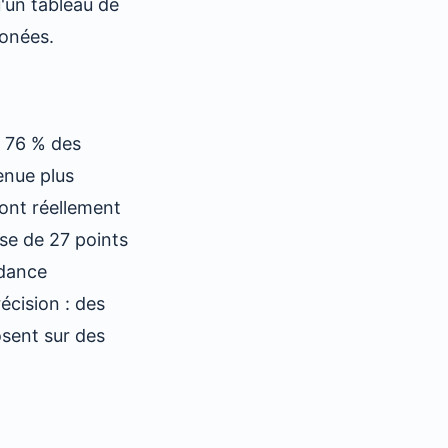
'un tableau de
ronées.
: 76 % des
enue plus
ont réellement
sse de 27 points
ndance
écision : des
osent sur des