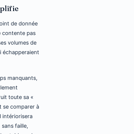
plifie
point de donnée
e contente pas
nses volumes de
ui échapperaient
mps manquants,
ulement
uit toute sa «
ut se comparer à
 intériorisera
sans faille,